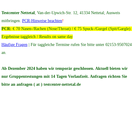
Testcenter Nettetal
, Van-der-Upwich-Str. 12, 41334 Nettetal;
Ausweis
mitbringen.
PCR-Hinweise beachten
!
PCR:
€ 70 Nasen-/Rachen (Nose/Throat) / € 75 Spuck-/Gurgel (Spit/Gargle) 
Ergebnisse taggleich / Results on same day
Häufige Fragen
| Für taggleiche Termine rufen Sie bitte unter 02153-9507024
an.
Ab Dezember 2024 haben wir temporär geschlossen. Aktuell bieten wir
nur Gruppentestungen mit 14 Tagen Vorlaufzeit. Anfragen richten Sie
bitte an anfragen ( at ) testcenter-nettetal.de